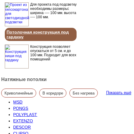
Для проекта под подсветку
необходимы размеры
:
ширина ---- 100 мм. высота
---- 100 мм.
Потолочная конструкция под
гардину
Конструкция позволяет
опускаться от 5 см. и до
100 мм. Подходит для всех
помещений
Натяжные потолки
Показать ещё
Криволинейные
В коридоре
Без нагрева
MSD
Космос
Декор
В зале
В офис
Продукция
PONGS
POLYPLAST
Глянец
Сатин
Закладная
EXTENZO
DESCOR
Политика конфиденциальности
Гарпун
1м2
CLIPSO