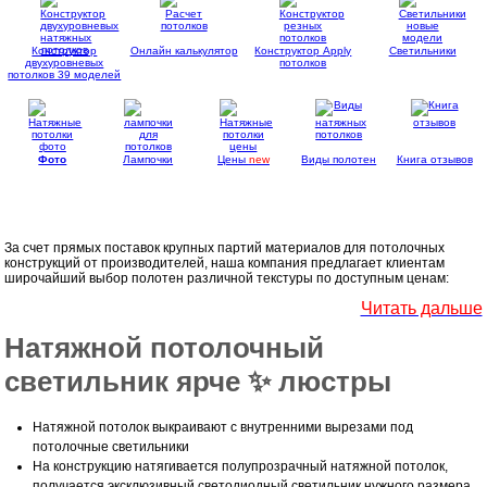
Конструктор
Онлайн калькулятор
Конструктор Apply
Светильники
двухуровневых
потолков
потолков 39 моделей
Фото
Лампочки
Цены
new
Виды полотен
Книга отзывов
За счет прямых поставок крупных
партий материалов для потолочных
конструкций от производителей, наша компания предлагает клиентам
широчайший выбор полотен различной текстуры по доступным ценам:
Читать дальше
Натяжной потолочный
светильник ярче ✨ люстры
Натяжной потолок выкраивают с внутренними вырезами под
потолочные светильники
На конструкцию натягивается полупрозрачный натяжной потолок,
получается эксклюзивный светодиодный светильник нужного размера