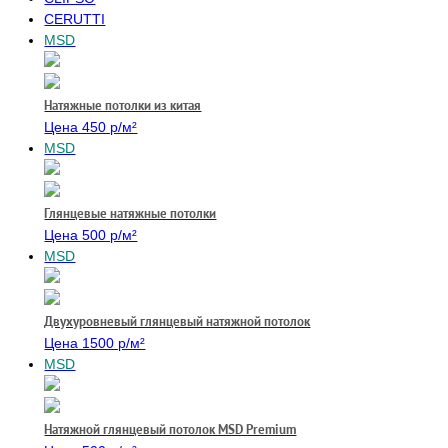
CERUTTI
Галактика
Заглушка
Мат
Стеновой профиль
MSD
Изображения
teqtum
Обработка персональных данных
Скрыть всё
Информация
Балкон
Натяжные потолки из китая
Цена 450 р/м²
MSD
Глянцевые натяжные потолки
Цена 500 р/м²
MSD
Двухуровневый глянцевый натяжной потолок
Цена 1500 р/м²
MSD
Натяжной глянцевый потолок MSD Premium