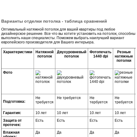
Варианты отделки потолка - таблица сравнений
Оптимальный натяжной потолок для вашей квартиры под любое
дизайнерское решение. Все что вы хотите установить на потолок, способны
выполнить наши специалисты. Поможем выбрать наилучший вариант
европейского производителя для Вашего интерьера.
Характеристики
Натяжной
Двухуровневый
Фотопечать
Резные
потолок
потолок
1440 dpi
натяжные
потолки
Фото
Не
Не требуется
Не
Не
Подготовка:
требуется
тербуется
требуется
Гарантия:
10 лет
10 лет
10 лет
10 лет
Защита от
Есть
Есть
Есть
Есть
протечек:
Влажная
Да
Да
Да
Да
уборка: