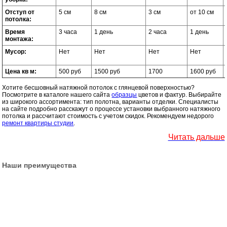
Отступ от
5 см
8 см
3 см
от 10 см
потолка:
Время
3 часа
1 день
2 часа
1 день
монтажа:
Мусор:
Нет
Нет
Нет
Нет
Цена кв м:
500 руб
1500 руб
1700
1600 руб
Хотите бесшовный натяжной потолок с глянцевой поверхностью?
Посмотрите в каталоге нашего сайта
образцы
цветов и фактур. Выбирайте
из широкого ассортимента: тип полотна, варианты отделки. Специалисты
на сайте подробно расскажут о процессе установки выбранного натяжного
потолка и рассчитают стоимость с учетом скидок. Рекомендуем недорого
ремонт квартиры студии
.
Читать дальше
Наши преимущества