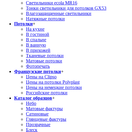
Светильники ecola MR16
Тонки светильники для потолков GX53
Влагозащищенные светильники
Натяжные потолки
Потолки
+
На кухне
В гостиной
В спальне
В ванную
В прихожей
Тканевые потолки
Матовые потолки
Фотопечать
Французские потолки
+
Цены на Clipso
Цены на потолки Polyplast
Цены на немецкие потолки
Российские потолки
Каталог образцов
+
Небо
Матовые фактуры
Сатиновые
Глянцевые фактуры
Прозрачные
Блеск