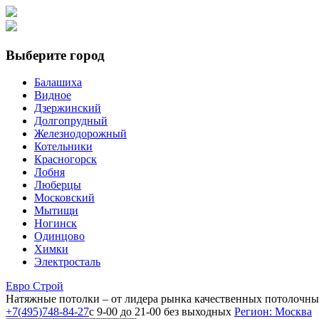
Выберите город
Балашиха
Видное
Дзержинский
Долгопрудный
Железнодорожный
Котельники
Красногорск
Лобня
Люберцы
Московский
Мытищи
Ногинск
Одинцово
Химки
Электросталь
Е
вро
С
трой
Натяжные потолки
– от лидера рынка качественных потолочн
+7(495)748-84-27
с 9-00 до 21-00 без выходных
Регион: Москва