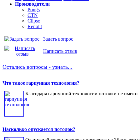
Производители
+
Pongs
CTN
Clipso
Renolit
Задать вопрос
Написать отзыв
Остались вопросы - узнать...
Что такое гарпунная технология?
Благодаря гарпунной технологии потолки не имеют п
Насколько опускается потолок?
От нижней точки потолок опускается на 35 мм, это ш