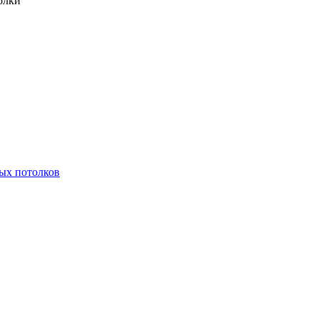
олки
ых потолков