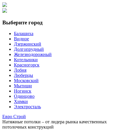
Выберите город
Балашиха
Видное
Дзержинский
Долгопрудный
Железнодорожный
Котельники
Красногорск
Лобня
Люберцы
Московский
Мытищи
Ногинск
Одинцово
Химки
Электросталь
Е
вро
С
трой
Натяжные потолки
– от лидера рынка качественных
потолочных конструкций