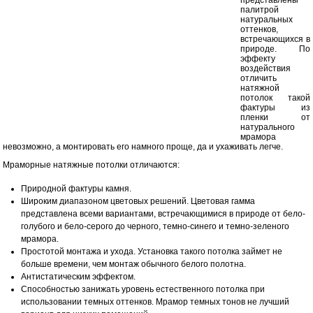
представлены
палитрой
натуральных
оттенков,
встречающихся в
природе. По
эффекту
воздействия
отличить
натяжной
потолок такой
фактуры из
пленки от
натурального
мрамора
невозможно, а монтировать его намного проще, да и ухаживать легче.
Мраморные натяжные потолки отличаются:
Природной фактуры камня.
Широким диапазоном цветовых решений. Цветовая гамма
представлена всеми вариантами, встречающимися в природе от бело-
голубого и бело-серого до черного, темно-синего и темно-зеленого
мрамора.
Простотой монтажа и ухода. Установка такого потолка займет не
больше времени, чем монтаж обычного белого полотна.
Антистатическим эффектом.
Способностью занижать уровень естественного потолка при
использовании темных оттенков. Мрамор темных тонов не лучший