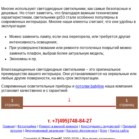
Многие используют светодиодные светильники, как самые безопасные и
дешевые. Но стоит заметить, что благодаря важным техническим
характеристикам, светильники gx53 стали особенно популярны в
современных интерьерах. Многие наши клиенты считают, что они удобны в
эксплуатации:
Можно заменить лампу, если она перегорела, или требуется другая
интенсивность освещения;
При усовершенствовании или ремонте потолочных покрытий можно
заменить плафон, выбрав более актуальную модель;
Экономны и пр.
Влагозащищенные светодиодные светильники – это оригинальное
преимущество вашего интерьера. Они устанавливаются на зеркальные или
любые другие поверхности, на весь срок эксплуатации.
Современные осветительные приборы и
потолки batyline
наша компания
установит качественно и с гарантией.
1
1
1
страниц
страниц
т. +7(495)748-84-27
Главная
|
Фотографии
|
Ремонт в ванной комнате
|
Конструкция с подсветкой
|
Парящий
потолок
|
Двухуровневый эксклюзив
|
Каталог фотопечати
|
Блог
|
Карта сайта
Copyright © "
Евро Строй"
2005-2026 г. Все права защищены.