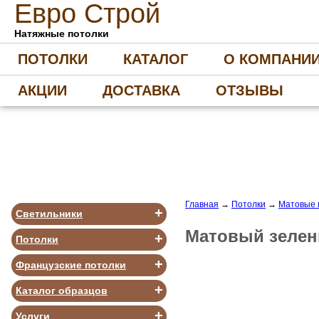
Е
вро
С
трой
Натяжные потолки
ПОТОЛКИ
КАТАЛОГ
О КОМПАНИ
АКЦИИ
ДОСТАВКА
ОТЗЫВЫ
Главная
→
Потолки
→
Матовые 
+
Светильники
Матовый зелен
+
Потолки
+
Французские потолки
+
Каталог образцов
+
Услуги