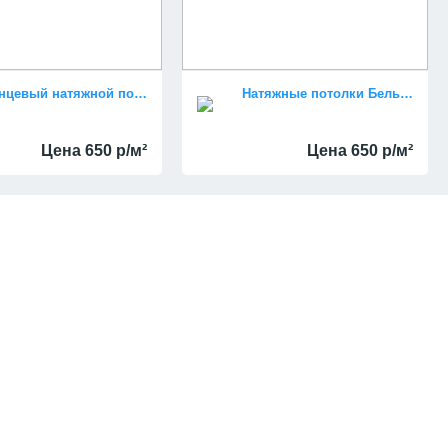
Глянцевый натяжной потолок цена за метр квадратный
Натяжные потолки Бельгия
Цена 650 р/м²
Цена 650 р/м²