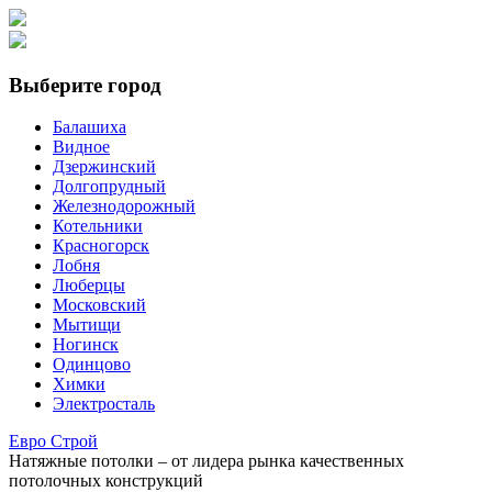
Выберите город
Балашиха
Видное
Дзержинский
Долгопрудный
Железнодорожный
Котельники
Красногорск
Лобня
Люберцы
Московский
Мытищи
Ногинск
Одинцово
Химки
Электросталь
Е
вро
С
трой
Натяжные потолки
– от лидера рынка качественных
потолочных конструкций