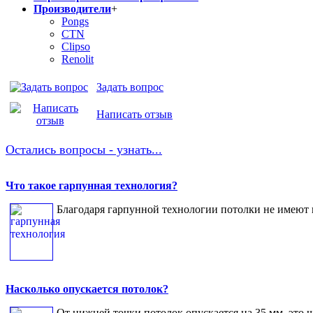
Производители
+
Pongs
CTN
Clipso
Renolit
Задать вопрос
Написать отзыв
Остались вопросы - узнать...
Что такое гарпунная технология?
Благодаря гарпунной технологии потолки не имеют п
Насколько опускается потолок?
От нижней точки потолок опускается на 35 мм, это ш