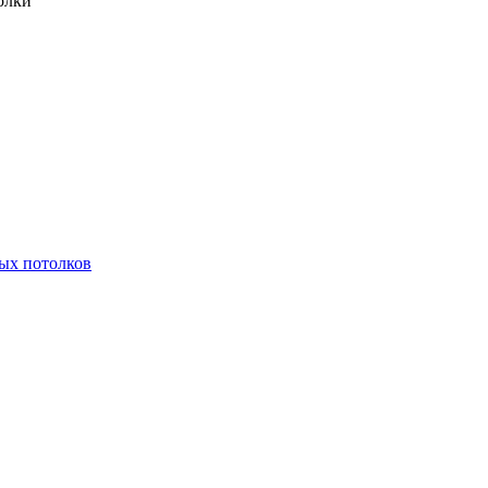
олки
ых потолков