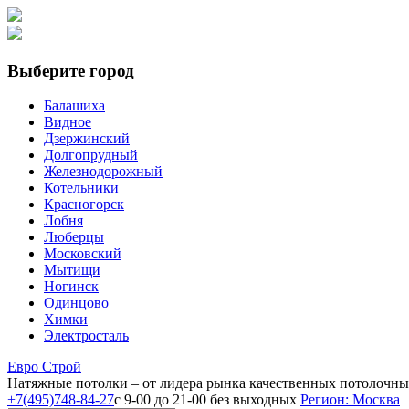
Выберите город
Балашиха
Видное
Дзержинский
Долгопрудный
Железнодорожный
Котельники
Красногорск
Лобня
Люберцы
Московский
Мытищи
Ногинск
Одинцово
Химки
Электросталь
Е
вро
С
трой
Натяжные потолки
– от лидера рынка качественных потолочн
+7(495)748-84-27
с 9-00 до 21-00 без выходных
Регион: Москва