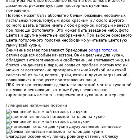
квартиры. Матовые бесшовные полотна без бликов и блеска
дизайнеры рекомендуют для просторных кухонных
помещений.
Потолок может быть абсолютно белым, бежевым, необычных
пастельных тонов, голубым, ярко красным и любого другого
сочного цвета, а также иметь любой рисунок, который нанесут
при помощи фотопечати. Это может быть звездное небо, фото
цветов и другие уместные изображения. При выборе основного
цвета потолочного полотна необходимо учитывать цветовую
гамму всей кухни.
Внимание хозяек привлекают брендовые
pongs потолки
,
отличающиеся особым качеством. Они идеальны для кухни,
обладают антисептическими свойствами, не впитывают жир, не
боятся конденсата и пара, не создают проблем, потому что их
можно самостоятельно протирать влажной губкой или сухой
салфеткой от пыли, копоти, грязи, пятен и других загрязнений,
появившихся в процессе приготовления пищи.
ПВХ потолки позволяют сделать стандартный монтаж кухонной
вытяжки и вентиляции, которые будут великолепно
гармонировать именно в современном кухонном интерьере.
Глянцевые натяжные потолки
Благодаря особенному глянцу, ровному оттенку и блеску