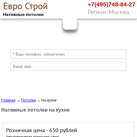
Е
вро
С
трой
+7(495)748-84-27
Регион: Москва
Натяжные потолки
10%
ПОЛУЧИ СКИДКУ
СЕЙЧАС,
ЗАКАЖИ ЭКОЛОГИЧНЫЕ НАТЯЖНЫЕ
ПОТОЛКИ
Отправить заявку
Главная
→
Потолки
→
На кухне
Натяжные потолки на кухне
Розничная цена - 650 рублей
(рекомендуемая розничная цена)