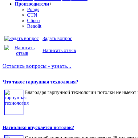
Производители
+
Pongs
CTN
Clipso
Renolit
Задать вопрос
Написать отзыв
Остались вопросы - узнать...
Что такое гарпунная технология?
Благодаря гарпунной технологии потолки не имеют п
Насколько опускается потолок?
От нижней точки потолок опускается на 35 мм, это ш