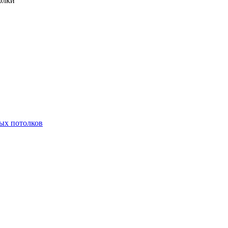
олки
ых потолков