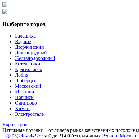
Выберите город
Балашиха
Видное
Дзержинский
Долгопрудный
Железнодорожный
Котельники
Красногорск
Лобня
Люберцы
Московский
Мытищи
Ногинск
Одинцово
Химки
Электросталь
Е
вро
С
трой
Натяжные потолки
– от лидера рынка качественных потолочн
+7(495)748-84-27
с 9-00 до 21-00 без выходных
Регион: Москва