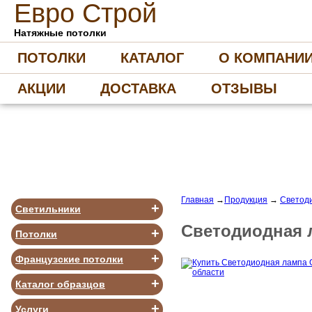
Е
вро
С
трой
Натяжные потолки
ПОТОЛКИ
КАТАЛОГ
О КОМПАНИ
АКЦИИ
ДОСТАВКА
ОТЗЫВЫ
Главная
→
Продукция
→
Светод
+
Светильники
Светодиодная 
+
Потолки
+
Французские потолки
+
Каталог образцов
+
Услуги