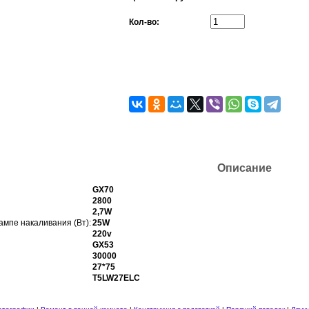
Кол-во:
Описание
GX70
2800
2,7W
ампе накаливания (Вт):
25W
220v
GX53
30000
27*75
T5LW27ELC