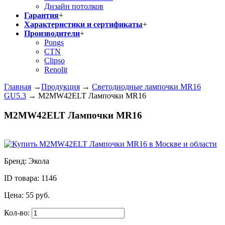
Дизайн потолков
Гарантия
+
Характеристики и сертификаты
+
Производители
+
Pongs
CTN
Clipso
Renolit
Главная
→
Продукция
→
Светодиодные лампочки MR16
GU5.3
→
M2MW42ELT Лампочки MR16
M2MW42ELT Лампочки MR16
Бренд:
Экола
ID товара:
1146
Цена:
55
руб.
Кол-во: