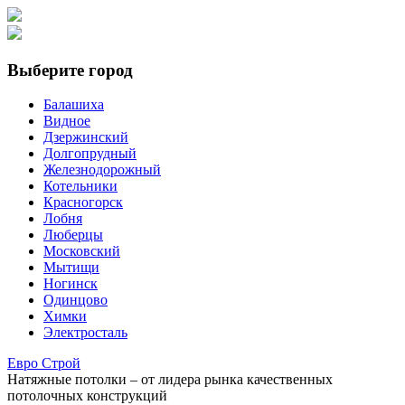
Выберите город
Балашиха
Видное
Дзержинский
Долгопрудный
Железнодорожный
Котельники
Красногорск
Лобня
Люберцы
Московский
Мытищи
Ногинск
Одинцово
Химки
Электросталь
Е
вро
С
трой
Натяжные потолки
– от лидера рынка качественных
потолочных конструкций