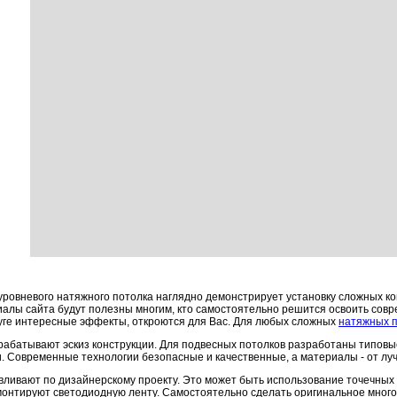
ровневого натяжного потолка наглядно демонстрирует установку сложных конс
иалы сайта будут полезны многим, кто самостоятельно решится освоить совр
ге интересные эффекты, откроются для Вас. Для любых сложных
натяжных п
абатывают эскиз конструкции. Для подвесных потолков разработаны типовы
. Современные технологии безопасные и качественные, а материалы - от лу
ливают по дизайнерскому проекту. Это может быть использование точечных с
монтируют светодиодную ленту. Самостоятельно сделать оригинальное мног