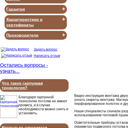
+
Гарантия
+
Характеристики и
сертификаты
+
Производители
Задать вопрос
Написать отзыв
Остались вопросы -
узнать...
Что такое гарпунная
технология?
Видео инструкция монтажа двуху
Благодаря гарпунной
узнать секреты монтажа. Матер
технологии потолки не имеют
перфорированное полотно и дру
провиса, и в случае
необходимости можно снять и
Наши специалисты сначала разр
установить.
использованием тепловой пушки
Осветительные приборы устанав
периметру подвесного потолка 
Насколько опускается