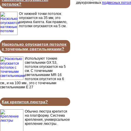
двухуровневых
подвесных потолк
потолок?
От нижней точки потолок
опускается на 35 мм, это
ширина багета. Как правило,
потолки опускаются на 5 см.
Насколько опускается потолок
с точечными светильниками?
Используют тонкие
светильники GX 53,
потолок опускается на 5
см. С точечными
светильниками MR-16
потолок опустится на 6
см., и на 100 мм., это с точечными
светильниками Е 27
Как крепится люстра?
Обычно люстра крепится
на платформу. Система
крепления, универсальное
крепление люстры.