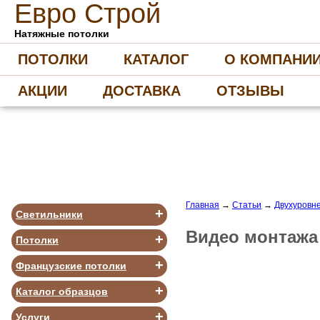
Е
вро
С
трой
Натяжные потолки
ПОТОЛКИ
КАТАЛОГ
О КОМПАНИ
АКЦИИ
ДОСТАВКА
ОТЗЫВЫ
Главная
→
Статьи
→
Двухуровн
+
Светильники
Видео монтажа
+
Потолки
+
Французские потолки
+
Каталог образцов
+
Услуги