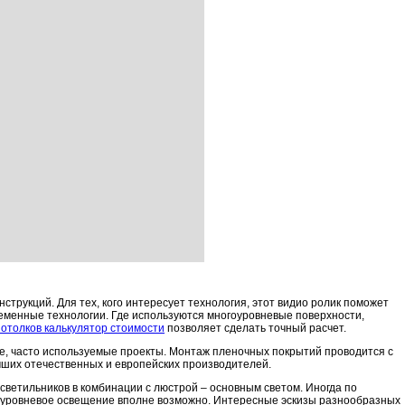
трукций. Для тех, кого интересует технология, этот видио ролик поможет
еменные технологии. Где используются многоуровневые поверхности,
отолков калькулятор стоимости
позволяет сделать точный расчет.
е, часто используемые проекты. Монтаж пленочных покрытий проводится с
чших отечественных и европейских производителей.
ветильников в комбинации с люстрой – основным светом. Иногда по
оуровневое освещение вполне возможно. Интересные эскизы разнообразных