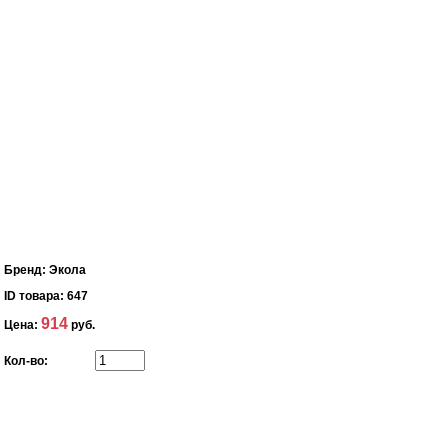
Бренд:
Экола
ID товара:
647
914
Цена:
руб.
Кол-во: