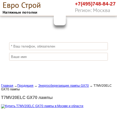
Е
вро
С
трой
+7(495)748-84-27
Регион: Москва
Натяжные потолки
10%
ПОЛУЧИ СКИДКУ
СЕЙЧАС,
ЗАКАЖИ ЭКОЛОГИЧНЫЕ НАТЯЖНЫЕ
ПОТОЛКИ
Отправить заявку
Главная
→
Продукция
→
Энергосберегающие лампы GX70
→
T7MV20ELC
GX70 лампы
T7MV20ELC GX70 лампы