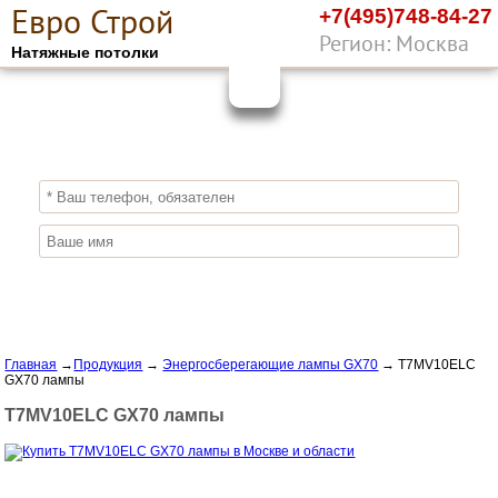
Е
вро
С
трой
+7(495)748-84-27
Регион: Москва
Натяжные потолки
10%
ПОЛУЧИ СКИДКУ
СЕЙЧАС,
ЗАКАЖИ ЭКОЛОГИЧНЫЕ НАТЯЖНЫЕ
ПОТОЛКИ
Отправить заявку
Главная
→
Продукция
→
Энергосберегающие лампы GX70
→
T7MV10ELC
GX70 лампы
T7MV10ELC GX70 лампы