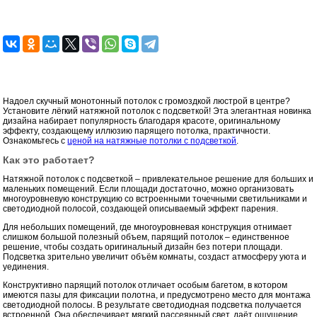
Надоел скучный монотонный потолок с громоздкой люстрой в центре?
Установите лёгкий натяжной потолок с подсветкой! Эта элегантная новинка
дизайна набирает популярность благодаря красоте, оригинальному
эффекту, создающему иллюзию парящего потолка, практичности.
Ознакомьтесь с
ценой на натяжные потолки с подсветкой
.
Как это работает?
Натяжной потолок с подсветкой – привлекательное решение для больших и
маленьких помещений. Если площади достаточно, можно организовать
многоуровневую конструкцию со встроенными точечными светильниками и
светодиодной полосой, создающей описываемый эффект парения.
Для небольших помещений, где многоуровневая конструкция отнимает
слишком большой полезный объем, парящий потолок – единственное
решение, чтобы создать оригинальный дизайн без потери площади.
Подсветка зрительно увеличит объём комнаты, создаст атмосферу уюта и
уединения.
Конструктивно парящий потолок отличает особым багетом, в котором
имеются пазы для фиксации полотна, и предусмотрено место для монтажа
светодиодной полосы. В результате светодиодная подсветка получается
встроенной. Она обеспечивает мягкий рассеянный свет, даёт ощущение,