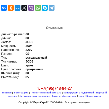
Описание
Диаметр/размер:
60
Длина:
80
Лампа:
JCD9
Мощность:
35W
Напряжение:
220v
Патрон:
G9
Тип:
встраиваемый
Тип лампы:
JCD9
Цвет:
хром
Цвет плафона:
прозрачный
Ширина (мм):
80
Высота (мм):
85
т. +7(495)748-84-27
Главная
|
Фотографии
|
Ремонт в ванной комнате
|
Конструкция с подсветкой
|
Парящий
потолок
|
Двухуровневый эксклюзив
|
Каталог фотопечати
|
Блог
|
Карта сайта
Copyright © "
Евро Строй"
2005-2026 г. Все права защищены.