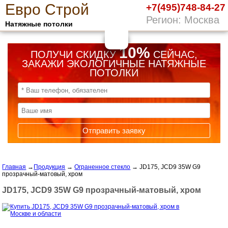
Е
вро
С
трой
+7(495)748-84-27
Регион: Москва
Натяжные потолки
10%
ПОЛУЧИ СКИДКУ
СЕЙЧАС,
ЗАКАЖИ ЭКОЛОГИЧНЫЕ НАТЯЖНЫЕ
ПОТОЛКИ
Отправить заявку
Главная
→
Продукция
→
Ограненное стекло
→
JD175, JCD9 35W G9
прозрачный-матовый, хром
JD175, JCD9 35W G9 прозрачный-матовый, хром