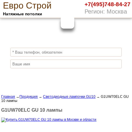
Е
вро
С
трой
+7(495)748-84-27
Регион: Москва
Натяжные потолки
10%
ПОЛУЧИ СКИДКУ
СЕЙЧАС,
ЗАКАЖИ ЭКОЛОГИЧНЫЕ НАТЯЖНЫЕ
ПОТОЛКИ
Отправить заявку
Главная
→
Продукция
→
Светодиодные лампочки GU10
→
G1UW70ELC GU
10 лампы
G1UW70ELC GU 10 лампы