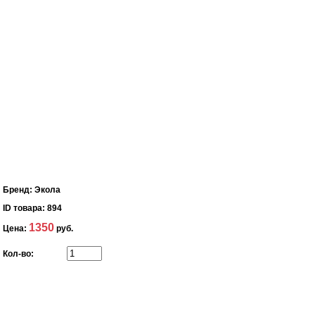
Бренд:
Экола
ID товара:
894
1350
Цена:
руб.
Кол-во: