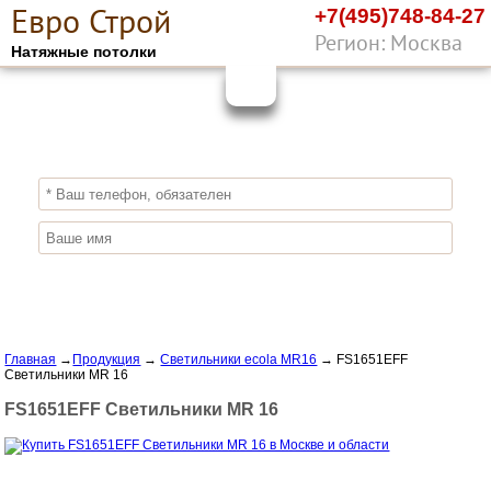
Е
вро
С
трой
+7(495)748-84-27
Регион: Москва
Натяжные потолки
10%
ПОЛУЧИ СКИДКУ
СЕЙЧАС,
ЗАКАЖИ ЭКОЛОГИЧНЫЕ НАТЯЖНЫЕ
ПОТОЛКИ
Отправить заявку
Главная
→
Продукция
→
Светильники ecola MR16
→
FS1651EFF
Светильники MR 16
FS1651EFF Светильники MR 16