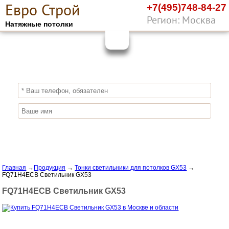
Е
вро
С
трой
+7(495)748-84-27
Регион: Москва
Натяжные потолки
10%
ПОЛУЧИ СКИДКУ
СЕЙЧАС,
ЗАКАЖИ ЭКОЛОГИЧНЫЕ НАТЯЖНЫЕ
ПОТОЛКИ
Отправить заявку
Главная
→
Продукция
→
Тонки светильники для потолков GX53
→
FQ71H4ECB Светильник GX53
FQ71H4ECB Светильник GX53