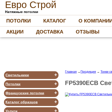
Е
вро
С
трой
Натяжные потолки
ПОТОЛКИ
КАТАЛОГ
О КОМПАНИ
АКЦИИ
ДОСТАВКА
ОТЗЫВЫ
Главная
→
Продукция
→
Тонки с
+
Светильники
FP5390ECB Све
+
Потолки
+
Французские потолки
+
Каталог образцов
+
Услуги