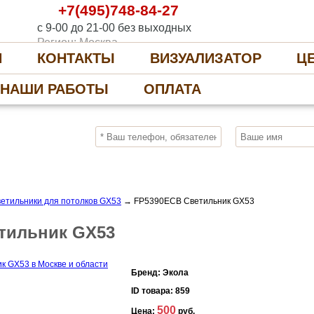
+7(495)748-84-27
с 9-00 до 21-00 без выходных
Регион: Москва
И
КОНТАКТЫ
ВИЗУАЛИЗАТОР
Ц
НАШИ РАБОТЫ
ОПЛАТА
10%
ПОЛУЧИ СКИДКУ
СЕЙЧАС, ЗАКАЖИ
ветильники для потолков GX53
→
FP5390ECB Светильник GX53
тильник GX53
Бренд:
Экола
ID товара:
859
500
Цена:
руб.