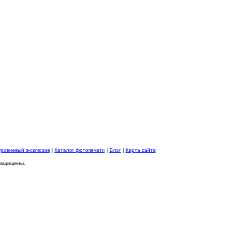
уровневый эксклюзив
|
Каталог фотопечати
|
Блог
|
Карта сайта
 защищены.