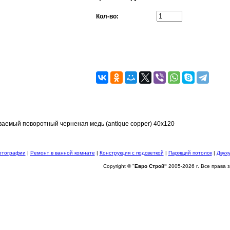
Кол-во:
ваемый поворотный черненая медь (antique copper) 40x120
отографии
|
Ремонт в ванной комнате
|
Конструкция с подсветкой
|
Парящий потолок
|
Двух
Copyright © "
Евро Строй"
2005-2026 г. Все права