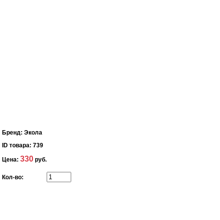
Бренд:
Экола
ID товара:
739
330
Цена:
руб.
Кол-во: