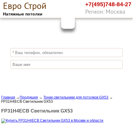
Е
вро
С
трой
+7(495)748-84-27
Регион: Москва
Натяжные потолки
10%
ПОЛУЧИ СКИДКУ
СЕЙЧАС,
ЗАКАЖИ ЭКОЛОГИЧНЫЕ НАТЯЖНЫЕ
ПОТОЛКИ
Отправить заявку
Главная
→
Продукция
→
Тонки светильники для потолков GX53
→
FP31H4ECB Светильник GX53
FP31H4ECB Светильник GX53