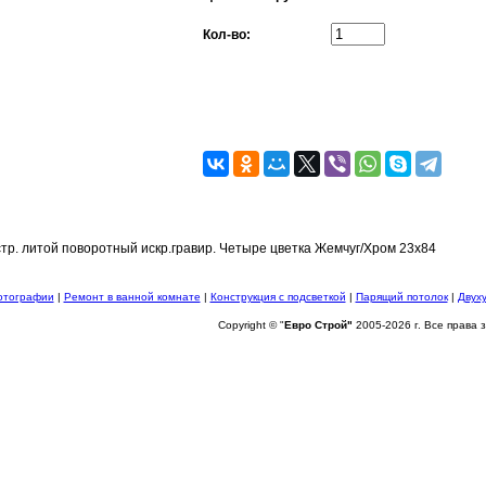
Кол-во:
тр. литой поворотный искр.гравир. Четыре цветка Жемчуг/Хром 23x84
отографии
|
Ремонт в ванной комнате
|
Конструкция с подсветкой
|
Парящий потолок
|
Двух
Copyright © "
Евро Строй"
2005-2026 г. Все права