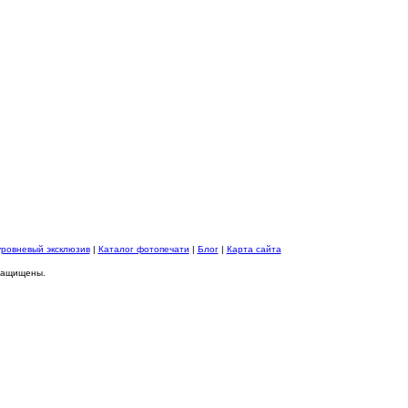
уровневый эксклюзив
|
Каталог фотопечати
|
Блог
|
Карта сайта
 защищены.