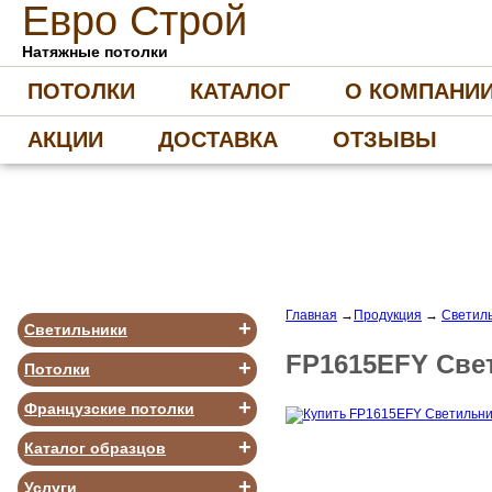
Е
вро
С
трой
Натяжные потолки
ПОТОЛКИ
КАТАЛОГ
О КОМПАНИ
АКЦИИ
ДОСТАВКА
ОТЗЫВЫ
Главная
→
Продукция
→
Светиль
+
Светильники
FP1615EFY Све
+
Потолки
+
Французские потолки
+
Каталог образцов
+
Услуги