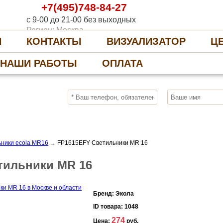
+7(495)748-84-27
с 9-00 до 21-00 без выходных
Регион: Москва
И
КОНТАКТЫ
ВИЗУАЛИЗАТОР
Ц
НАШИ РАБОТЫ
ОПЛАТА
10%
ПОЛУЧИ СКИДКУ
СЕЙЧАС, ЗАКАЖИ
ники ecola MR16
→
FP1615EFY Светильники MR 16
тильники MR 16
Бренд:
Экола
ID товара:
1048
274
Цена:
руб.