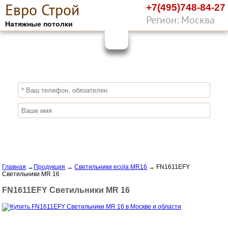
Е
вро
С
трой
+7(495)748-84-27
Регион: Москва
Натяжные потолки
10%
ПОЛУЧИ СКИДКУ
СЕЙЧАС,
ЗАКАЖИ ЭКОЛОГИЧНЫЕ НАТЯЖНЫЕ
ПОТОЛКИ
Отправить заявку
Главная
→
Продукция
→
Светильники ecola MR16
→
FN1611EFY
Светильники MR 16
FN1611EFY Светильники MR 16