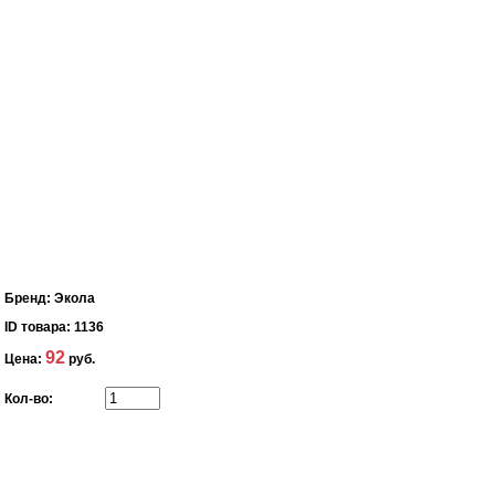
Бренд:
Экола
ID товара:
1136
92
Цена:
руб.
Кол-во: