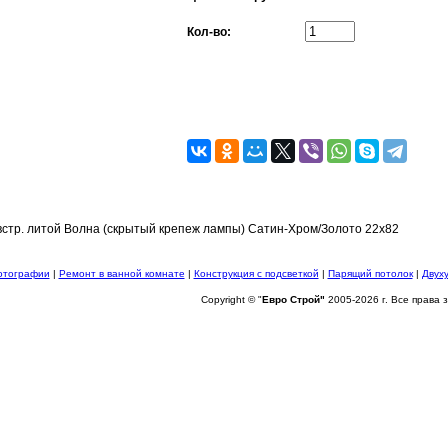
Кол-во:
стр. литой Волна (скрытый крепеж лампы) Сатин-Хром/Золото 22x82
отографии
|
Ремонт в ванной комнате
|
Конструкция с подсветкой
|
Парящий потолок
|
Двух
Copyright © "
Евро Строй"
2005-2026 г. Все права