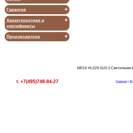
+
Гарантия
+
Характеристики и
сертификаты
В КОРЗИНУ
+
Производители
MR16 HL029 GU5.3 Светильник в
т. +7(495)748-84-27
Главная
|
Ф