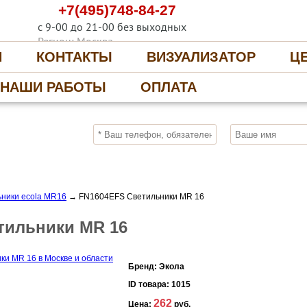
+7(495)748-84-27
с 9-00 до 21-00 без выходных
Регион: Москва
И
КОНТАКТЫ
ВИЗУАЛИЗАТОР
Ц
НАШИ РАБОТЫ
ОПЛАТА
10%
ПОЛУЧИ СКИДКУ
СЕЙЧАС, ЗАКАЖИ
ники ecola MR16
→
FN1604EFS Светильники MR 16
тильники MR 16
Бренд:
Экола
ID товара:
1015
262
Цена:
руб.