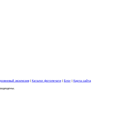
уровневый эксклюзив
|
Каталог фотопечати
|
Блог
|
Карта сайта
 защищены.