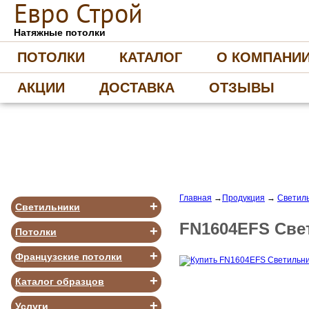
Е
вро
С
трой
Натяжные потолки
ПОТОЛКИ
КАТАЛОГ
О КОМПАНИ
АКЦИИ
ДОСТАВКА
ОТЗЫВЫ
Главная
→
Продукция
→
Светиль
+
Светильники
FN1604EFS Све
+
Потолки
+
Французские потолки
+
Каталог образцов
+
Услуги