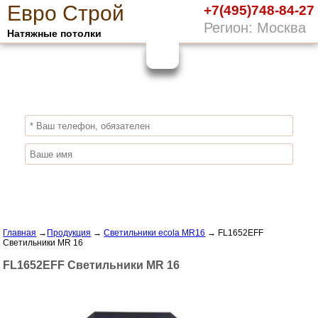
Е
вро
С
трой
+7(495)748-84-27
Регион: Москва
Натяжные потолки
10%
ПОЛУЧИ СКИДКУ
СЕЙЧАС,
ЗАКАЖИ ЭКОЛОГИЧНЫЕ НАТЯЖНЫЕ
ПОТОЛКИ
Отправить заявку
Главная
→
Продукция
→
Светильники ecola MR16
→
FL1652EFF
Светильники MR 16
FL1652EFF Светильники MR 16