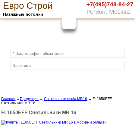
Е
вро
С
трой
+7(495)748-84-27
Регион: Москва
Натяжные потолки
10%
ПОЛУЧИ СКИДКУ
СЕЙЧАС,
ЗАКАЖИ ЭКОЛОГИЧНЫЕ НАТЯЖНЫЕ
ПОТОЛКИ
Отправить заявку
Главная
→
Продукция
→
Светильники ecola MR16
→
FL1650EFF
Светильники MR 16
FL1650EFF Светильники MR 16