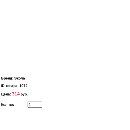
Бренд:
Экола
ID товара:
1072
314
Цена:
руб.
Кол-во: