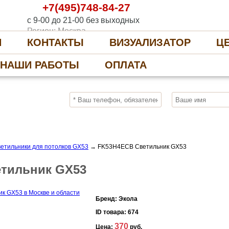
+7(495)748-84-27
с 9-00 до 21-00 без выходных
Регион: Москва
И
КОНТАКТЫ
ВИЗУАЛИЗАТОР
Ц
НАШИ РАБОТЫ
ОПЛАТА
10%
ПОЛУЧИ СКИДКУ
СЕЙЧАС, ЗАКАЖИ
ветильники для потолков GX53
→
FK53H4ECB Светильник GX53
тильник GX53
Бренд:
Экола
ID товара:
674
370
Цена:
руб.