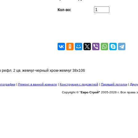
Кол-во:
з рефл. 2 цв. жемчуг-черный хром-жемчуг 38х106
отографии
|
Ремонт в ванной комнате
|
Конструкция с подсветкой
|
Парящий потолок
|
Двух
Copyright © "
Евро Строй"
2005-2026 г. Все права