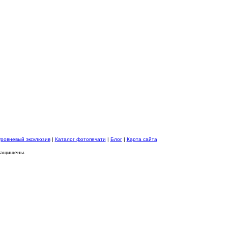
уровневый эксклюзив
|
Каталог фотопечати
|
Блог
|
Карта сайта
 защищены.