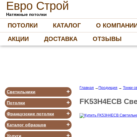
Е
вро
С
трой
Натяжные потолки
ПОТОЛКИ
КАТАЛОГ
О КОМПАНИ
АКЦИИ
ДОСТАВКА
ОТЗЫВЫ
Главная
→
Продукция
→
Тонки с
+
Светильники
FK53H4ECB Све
+
Потолки
+
Французские потолки
+
Каталог образцов
+
Услуги