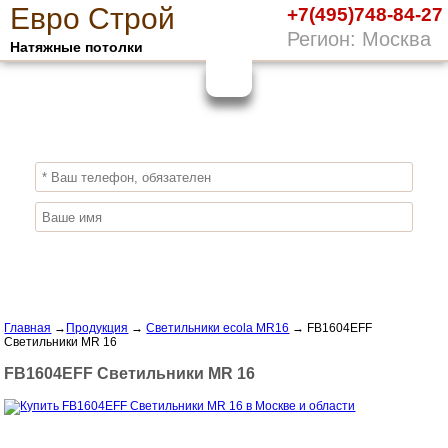
Е
вро
С
трой
+7(495)748-84-27
Регион: Москва
Натяжные потолки
10%
ПОЛУЧИ СКИДКУ
СЕЙЧАС,
ЗАКАЖИ ЭКОЛОГИЧНЫЕ НАТЯЖНЫЕ
ПОТОЛКИ
Отправить заявку
Главная
→
Продукция
→
Светильники ecola MR16
→
FB1604EFF
Светильники MR 16
FB1604EFF Светильники MR 16