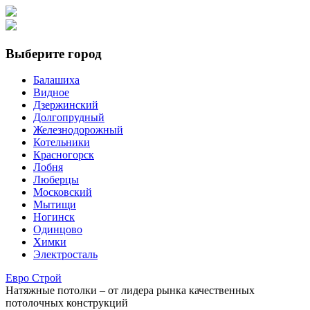
Выберите город
Балашиха
Видное
Дзержинский
Долгопрудный
Железнодорожный
Котельники
Красногорск
Лобня
Люберцы
Московский
Мытищи
Ногинск
Одинцово
Химки
Электросталь
Е
вро
С
трой
Натяжные потолки
– от лидера рынка качественных
потолочных конструкций