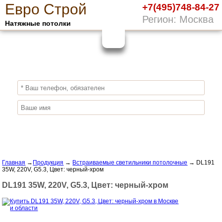
Е
вро
С
трой
+7(495)748-84-27
Регион: Москва
Натяжные потолки
10%
ПОЛУЧИ СКИДКУ
СЕЙЧАС,
ЗАКАЖИ ЭКОЛОГИЧНЫЕ НАТЯЖНЫЕ
ПОТОЛКИ
Отправить заявку
Главная
→
Продукция
→
Встраиваемые светильники потолочные
→
DL191
35W, 220V, G5.3, Цвет: черный-хром
DL191 35W, 220V, G5.3, Цвет: черный-хром