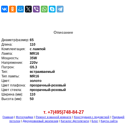
Описание
Диаметр/размер:
65
Длина:
110
Комплектация:
с лампой
Лампа:
MR16
Мощность:
35W
Напряжение:
220v
Патрон:
G5.3
Тип:
встраиваемый
Тип лампы:
MR16
Цвет:
золото
Цвет плафона:
прозрачный-розовый
Цвет стекла:
прозрачный-розовый
Ширина (мм):
110
Высота (мм):
50
т. +7(495)748-84-27
Главная
|
Фотографии
|
Ремонт в ванной комнате
|
Конструкция с подсветкой
|
Парящий
потолок
|
Двухуровневый эксклюзив
|
Каталог фотопечати
|
Блог
|
Карта сайта