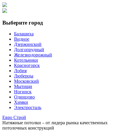
Выберите город
Балашиха
Видное
Дзержинский
Долгопрудный
Железнодорожный
Котельники
Красногорск
Лобня
Люберцы
Московский
Мытищи
Ногинск
Одинцово
Химки
Электросталь
Е
вро
С
трой
Натяжные потолки
– от лидера рынка качественных
потолочных конструкций