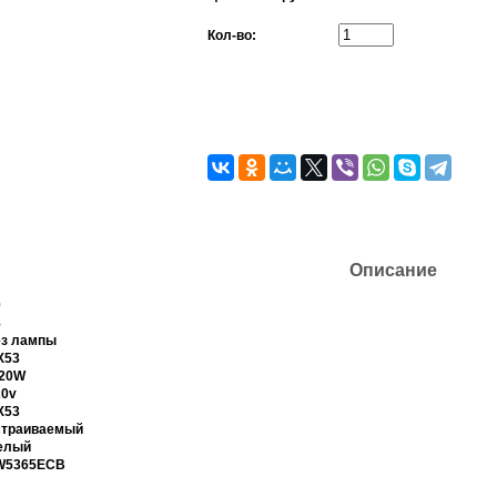
Кол-во:
Описание
0
8
ез лампы
X53
-20W
20v
X53
страиваемый
елый
W5365ECB