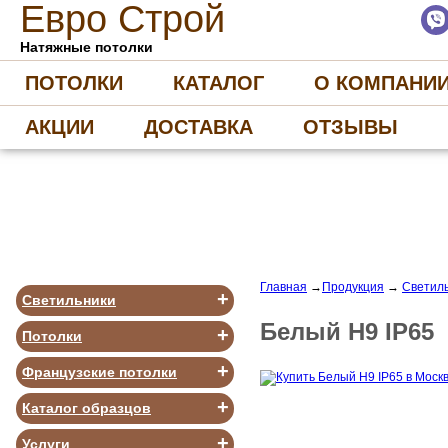
Е
вро
С
трой
Натяжные потолки
ПОТОЛКИ
КАТАЛОГ
О КОМПАНИ
АКЦИИ
ДОСТАВКА
ОТЗЫВЫ
Главная
→
Продукция
→
Светиль
+
Светильники
Белый H9 IP65
+
Потолки
+
Французские потолки
+
Каталог образцов
+
Услуги