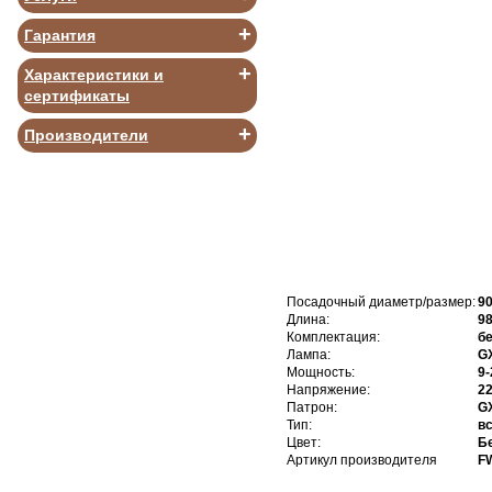
+
Гарантия
+
Характеристики и
сертификаты
В КОРЗИНУ
+
Производители
Посадочный диаметр/размер:
9
Длина:
9
Комплектация:
б
Лампа:
G
Мощность:
9
Напряжение:
2
Патрон:
G
Тип:
в
Цвет:
Б
Артикул производителя
F