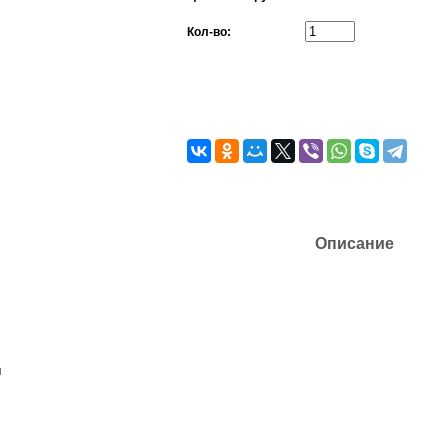
Кол-во:
Описание
й