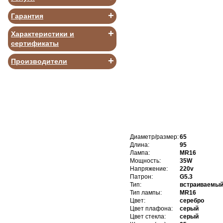
+
Гарантия
+
Характеристики и
сертификаты
В КОРЗИНУ
+
Производители
Диаметр/размер:
65
Длина:
95
Лампа:
MR16
Мощность:
35W
Напряжение:
220v
Патрон:
G5.3
Тип:
встраиваемы
Тип лампы:
MR16
Цвет:
серебро
Цвет плафона:
серый
Цвет стекла:
серый