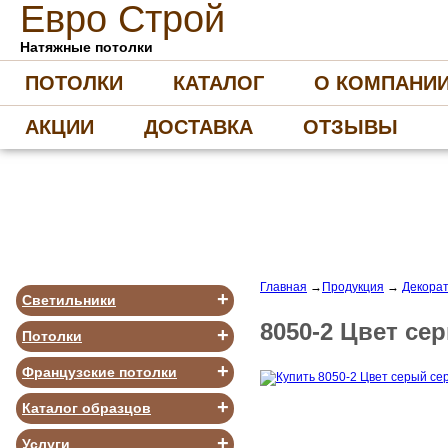
Е
вро
С
трой
Натяжные потолки
ПОТОЛКИ
КАТАЛОГ
О КОМПАНИ
АКЦИИ
ДОСТАВКА
ОТЗЫВЫ
Главная
→
Продукция
→
Декорат
+
Светильники
8050-2 Цвет се
+
Потолки
+
Французские потолки
+
Каталог образцов
+
Услуги