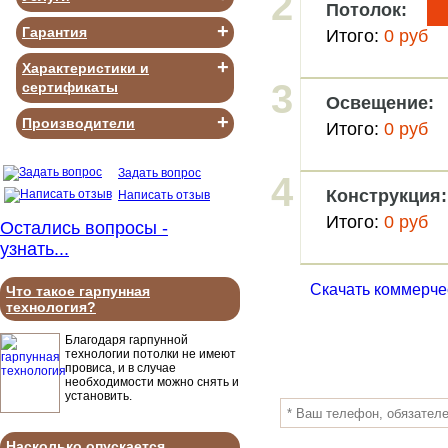
2
Потолок:
+
Гарантия
Итого:
0
руб
+
Характеристики и
3
сертификаты
Освещение:
+
Производители
Итого:
0
руб
Задать вопрос
4
Конструкция:
Написать отзыв
Итого:
0
руб
Остались вопросы -
узнать...
Скачать коммерче
Что такое гарпунная
технология?
Благодаря гарпунной
технологии потолки не имеют
Стоимость ра
провиса, и в случае
необходимости можно снять и
установить.
Насколько опускается