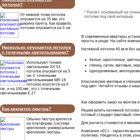
потолок?
*
Расчет, основанный на точны
От нижней точки потолок
потолки под свой интерьер.
опускается на 35 мм, это
ширина багета. Как правило,
потолки опускаются на 5 см.
В современные квартиры устанав
просты в уходе. На сайте комп
Насколько опускается потолок
Натяжной потолок 40 кв м без ш
с точечными светильниками?
белые, однотонные, цветны
Используют тонкие
глянец, сатин, матовые, зе
светильники GX 53,
одноуровневые, многоуровн
потолок опускается на 5
см. С точечными
светильниками MR-16
Классические матовые и глянце
потолок опустится на 6
под цвет. Читайте отзывы о наш
см., и на 100 мм., это с точечными
светильниками Е 27
Как оформить заказ на монтаж и
Как крепится люстра?
Решив купить натяжной потолок 
готовый стандарт (матовый, гля
Обычно люстра крепится
Для расчета стоимости и миним
на платформу. Система
крепления, универсальное
Компания «ЕС» - гарантия высок
крепление люстры.
политика. Убедитесь в этом, узн