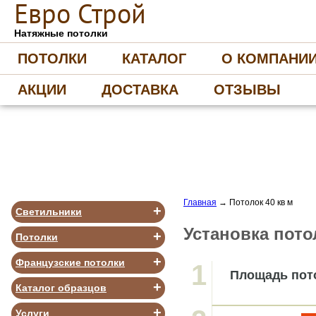
Е
вро
С
трой
Натяжные потолки
ПОТОЛКИ
КАТАЛОГ
О КОМПАНИ
АКЦИИ
ДОСТАВКА
ОТЗЫВЫ
Главная
→
Потолок 40 кв м
+
Светильники
Установка пото
+
Потолки
+
Французские потолки
1
Площадь пот
+
Каталог образцов
+
Услуги