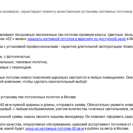
х размерах, гарантирует клиенту качественную установку натяжных потолков
ливают бесшовные экологичные пвх потолки премиум класса. Цветные, белые
ании «ЕС» можно
заказать натяжной потолок в квартиру по доступной цене
в М
ва с установкой профессионалами - гарантия длительной эксплуатации. Комп
е, с фотопечатью;
ркальные, тканевые полотна;
евые с переходом.
вые потолки нового поколения идеально смотрятся в любых помещениях. Они
ей компании, чтобы сделать окончательный выбор!
 установку пвх потолочных полотен в Москве
40 кв м
нужной ширины и длины, отправьте заявку. Обязательно укажите номе
нцевый, с любым изображением, учетом количества точечных светильников, л
альной суммы заказа звоните нашему менеджеру. Он поможет оформить заказ
ого качества, оперативное обслуживание, широкий ассортимент потолков от 
ав, какой будет
цена на натяжные потолки 60 кв м
в рублях за метр в Москве.