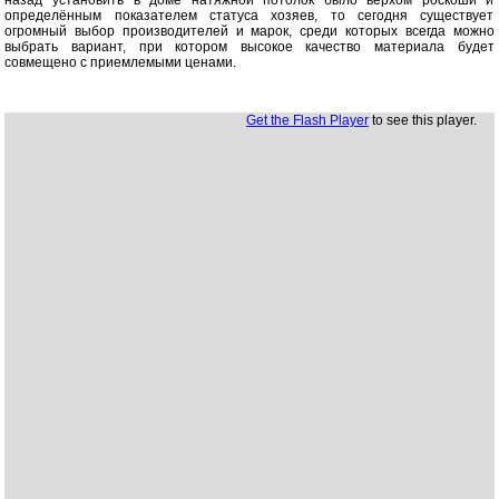
назад установить в доме натяжной потолок было верхом роскоши и
определённым показателем статуса хозяев, то сегодня существует
огромный выбор производителей и марок, среди которых всегда можно
выбрать вариант, при котором высокое качество материала будет
совмещено с приемлемыми ценами.
Get the Flash Player
to see this player.