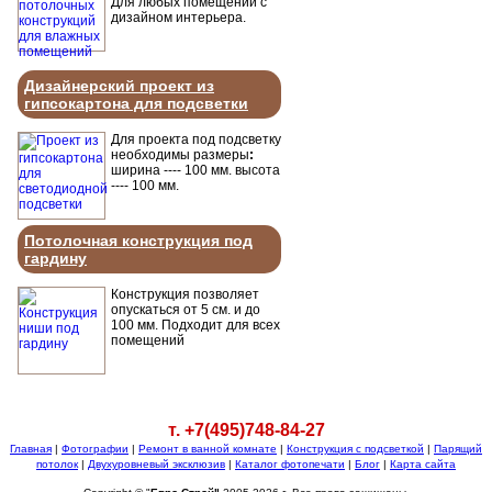
Для любых помещений с
дизайном интерьера.
Дизайнерский проект из
гипсокартона для подсветки
Для проекта под подсветку
необходимы размеры
:
ширина ---- 100 мм. высота
---- 100 мм.
Потолочная конструкция под
гардину
Конструкция позволяет
опускаться от 5 см. и до
100 мм. Подходит для всех
помещений
т. +7(495)748-84-27
Главная
|
Фотографии
|
Ремонт в ванной комнате
|
Конструкция с подсветкой
|
Парящий
потолок
|
Двухуровневый эксклюзив
|
Каталог фотопечати
|
Блог
|
Карта сайта