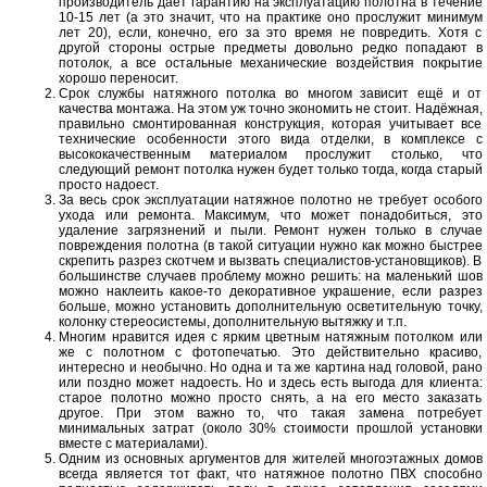
производитель даёт гарантию на эксплуатацию полотна в течение
10-15 лет (а это значит, что на практике оно прослужит минимум
лет 20), если, конечно, его за это время не повредить. Хотя с
другой стороны острые предметы довольно редко попадают в
потолок, а все остальные механические воздействия покрытие
хорошо переносит.
Срок службы натяжного потолка во многом зависит ещё и от
качества монтажа. На этом уж точно экономить не стоит. Надёжная,
правильно смонтированная конструкция, которая учитывает все
технические особенности этого вида отделки, в комплексе с
высококачественным материалом прослужит столько, что
следующий ремонт потолка нужен будет только тогда, когда старый
просто надоест.
За весь срок эксплуатации натяжное полотно не требует особого
ухода или ремонта. Максимум, что может понадобиться, это
удаление загрязнений и пыли. Ремонт нужен только в случае
повреждения полотна (в такой ситуации нужно как можно быстрее
скрепить разрез скотчем и вызвать специалистов-установщиков). В
большинстве случаев проблему можно решить: на маленький шов
можно наклеить какое-то декоративное украшение, если разрез
больше, можно установить дополнительную осветительную точку,
колонку стереосистемы, дополнительную вытяжку и т.п.
Многим нравится идея с ярким цветным натяжным потолком или
же с полотном с фотопечатью. Это действительно красиво,
интересно и необычно. Но одна и та же картина над головой, рано
или поздно может надоесть. Но и здесь есть выгода для клиента:
старое полотно можно просто снять, а на его место заказать
другое. При этом важно то, что такая замена потребует
минимальных затрат (около 30% стоимости прошлой установки
вместе с материалами).
Одним из основных аргументов для жителей многоэтажных домов
всегда является тот факт, что натяжное полотно ПВХ способно