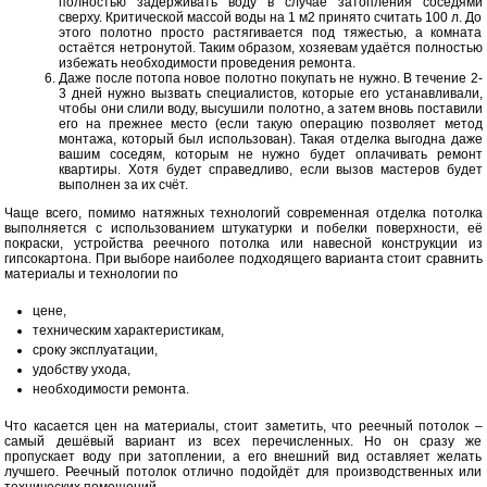
полностью задерживать воду в случае затопления соседями
сверху. Критической массой воды на 1 м2 принято считать 100 л. До
этого полотно просто растягивается под тяжестью, а комната
остаётся нетронутой. Таким образом, хозяевам удаётся полностью
избежать необходимости проведения ремонта.
Даже после потопа новое полотно покупать не нужно. В течение 2-
3 дней нужно вызвать специалистов, которые его устанавливали,
чтобы они слили воду, высушили полотно, а затем вновь поставили
его на прежнее место (если такую операцию позволяет метод
монтажа, который был использован). Такая отделка выгодна даже
вашим соседям, которым не нужно будет оплачивать ремонт
квартиры. Хотя будет справедливо, если вызов мастеров будет
выполнен за их счёт.
Чаще всего, помимо натяжных технологий современная отделка потолка
выполняется с использованием штукатурки и побелки поверхности, её
покраски, устройства реечного потолка или навесной конструкции из
гипсокартона. При выборе наиболее подходящего варианта стоит сравнить
материалы и технологии по
цене,
техническим характеристикам,
сроку эксплуатации,
удобству ухода,
необходимости ремонта.
Что касается цен на материалы, стоит заметить, что реечный потолок –
самый дешёвый вариант из всех перечисленных. Но он сразу же
пропускает воду при затоплении, а его внешний вид оставляет желать
лучшего. Реечный потолок отлично подойдёт для производственных или