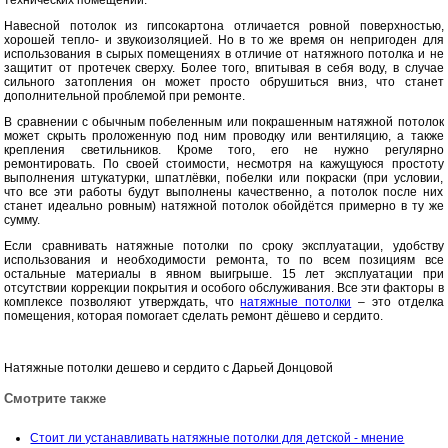
технических помещений.
Навесной потолок из гипсокартона отличается ровной поверхностью,
хорошей тепло- и звукоизоляцией. Но в то же время он непригоден для
использования в сырых помещениях в отличие от натяжного потолка и не
защитит от протечек сверху. Более того, впитывая в себя воду, в случае
сильного затопления он может просто обрушиться вниз, что станет
дополнительной проблемой при ремонте.
В сравнении с обычным побеленным или покрашенным натяжной потолок
может скрыть проложенную под ним проводку или вентиляцию, а также
крепления светильников. Кроме того, его не нужно регулярно
ремонтировать. По своей стоимости, несмотря на кажущуюся простоту
выполнения штукатурки, шпатлёвки, побелки или покраски (при условии,
что все эти работы будут выполнены качественно, а потолок после них
станет идеально ровным) натяжной потолок обойдётся примерно в ту же
сумму.
Если сравнивать натяжные потолки по сроку эксплуатации, удобству
использования и необходимости ремонта, то по всем позициям все
остальные материалы в явном выигрыше. 15 лет эксплуатации при
отсутствии коррекции покрытия и особого обслуживания. Все эти факторы в
комплексе позволяют утверждать, что
натяжные потолки
– это отделка
помещения, которая помогает сделать ремонт дёшево и сердито.
Натяжные потолки дешево и сердито с Дарьей Донцовой
Смотрите также
Стоит ли устанавливать натяжные потолки для детской - мнение