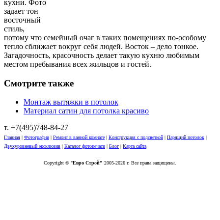
кухни. Фото
задает тон
восточный
стиль,
потому что семейный очаг в таких помещениях по-особому
тепло сближает вокруг себя людей. Восток – дело тонкое.
Загадочность, красочность делает такую кухню любимым
местом пребывания всех жильцов и гостей.
Смотрите также
Монтаж вытяжки в потолок
Материал сатин для потолка красиво
т. +7(495)748-84-27
Главная
|
Фотографии
|
Ремонт в ванной комнате
|
Конструкция с подсветкой
|
Парящий потолок
|
Двухуровневый эксклюзив
|
Каталог фотопечати
|
Блог
|
Карта сайта
Copyright © "
Евро Строй"
2005-2026 г. Все права защищены.