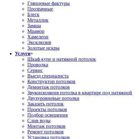
Глянцевые фактуры
Прозрачные
Блеск
Металлик
Замша
Мрамор
Хамелеон
Эксклюзив
Золотые искры
Услуги
+
Шкаф купе и натяжной потолок
Проводка
Сервис
Выезд специалиста
Конструктор потолков
Демонтаж потолков
Звукоизоляция потолка в квартире под натяжной
Двухуровневые потолки
Заказать потолок
Проекты потолков
Подбор освещения
Слив воды
Монтаж потолков
Ремонт потолков
Установка потолков