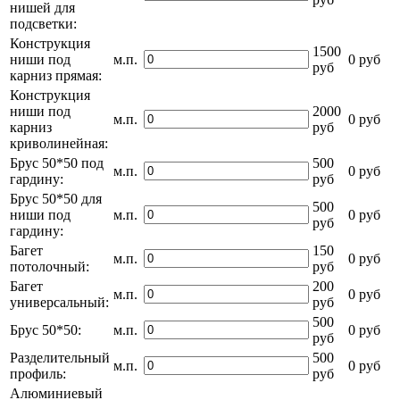
нишей для
подсветки:
Конструкция
1500
ниши под
м.п.
0 руб
руб
карниз прямая:
Конструкция
ниши под
2000
м.п.
0 руб
карниз
руб
криволинейная:
Брус 50*50 под
500
м.п.
0 руб
гардину:
руб
Брус 50*50 для
500
ниши под
м.п.
0 руб
руб
гардину:
Багет
150
м.п.
0 руб
потолочный:
руб
Багет
200
м.п.
0 руб
универсальный:
руб
500
Брус 50*50:
м.п.
0 руб
руб
Разделительный
500
м.п.
0 руб
профиль:
руб
Алюминиевый