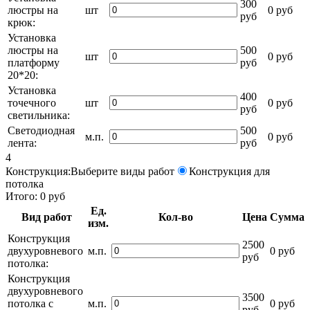
300
люстры на
шт
0 руб
руб
крюк:
Установка
люстры на
500
шт
0 руб
платформу
руб
20*20:
Установка
400
точечного
шт
0 руб
руб
светильника:
Светодиодная
500
м.п.
0 руб
лента:
руб
4
Конструкция:
Выберите виды работ
Конструкция для
потолка
Итого:
0
руб
Ед.
Вид работ
Кол-во
Цена
Сумма
изм.
Конструкция
2500
двухуровневого
м.п.
0 руб
руб
потолка:
Конструкция
двухуровневого
3500
потолка с
м.п.
0 руб
руб