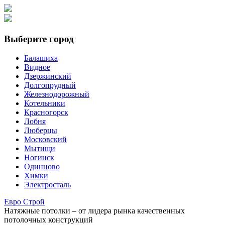
Выберите город
Балашиха
Видное
Дзержинский
Долгопрудный
Железнодорожный
Котельники
Красногорск
Лобня
Люберцы
Московский
Мытищи
Ногинск
Одинцово
Химки
Электросталь
Е
вро
С
трой
Натяжные потолки
– от лидера рынка качественных
потолочных конструкций