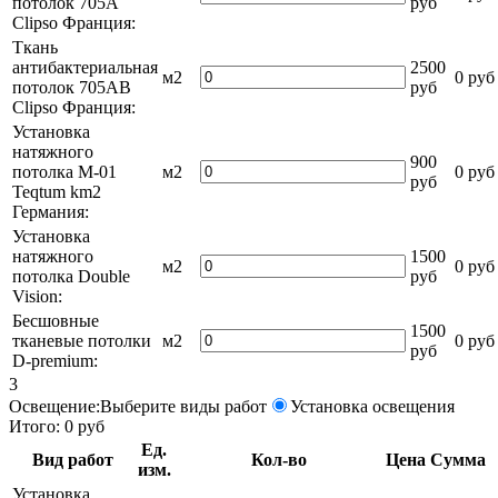
потолок 705A
руб
Clipso Франция:
Ткань
антибактериальная
2500
м2
0 руб
потолок 705AB
руб
Clipso Франция:
Установка
натяжного
900
потолка M-01
м2
0 руб
руб
Teqtum km2
Германия:
Установка
натяжного
1500
м2
0 руб
потолка Double
руб
Vision:
Бесшовные
1500
тканевые потолки
м2
0 руб
руб
D-premium:
3
Освещение:
Выберите виды работ
Установка освещения
Итого:
0
руб
Ед.
Вид работ
Кол-во
Цена
Сумма
изм.
Установка