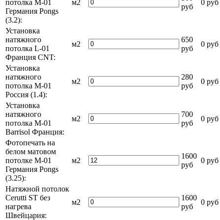
потолка M-01
м2
0 руб
руб
Германия Pongs
(3.2):
Установка
натяжного
650
м2
0 руб
потолка L-01
руб
Франция СNT:
Установка
натяжного
280
м2
0 руб
потолка М-01
руб
Россия (1.4):
Установка
натяжного
700
м2
0 руб
потолка M-01
руб
Barrisol Франция:
Фотопечать на
белом матовом
1600
потолке М-01
м2
0 руб
руб
Германия Pongs
(3.25):
Натяжной потолок
Cerutti ST без
1600
м2
0 руб
нагрева
руб
Швейцария: