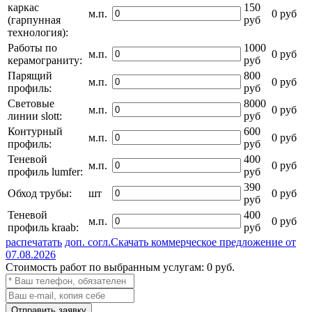
каркас
150
м.п.
0 руб
(гарпунная
руб
технология):
Работы по
1000
м.п.
0 руб
керамограниту:
руб
Парящий
800
м.п.
0 руб
профиль:
руб
Световые
8000
м.п.
0 руб
линии slott:
руб
Контурный
600
м.п.
0 руб
профиль:
руб
Теневой
400
м.п.
0 руб
профиль lumfer:
руб
390
Обход трубы:
шт
0 руб
руб
Теневой
400
м.п.
0 руб
профиль kraab:
руб
распечатать
доп. согл.
Скачать коммерческое предложение от
07.08.2026
Стоимость работ по выбранным услугам:
0
руб.