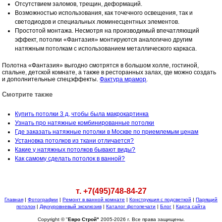
Отсутствием заломов, трещин, деформаций.
Возможностью использования, как точечного освещения, так и
светодиодов и специальных люминесцентных элементов.
Простотой монтажа. Несмотря на производимый впечатляющий
эффект, потолки «Фантазия» монтируются аналогично другим
натяжным потолкам с использованием металлического каркаса.
Полотна «Фантазия» выгодно смотрятся в большом холле, гостиной,
спальне, детской комнате, а также в ресторанных залах, где можно создать
и дополнительные спецэффекты.
Фактура мрамор
.
Смотрите также
Купить потолки 3 д, чтобы была макрокартинка
Узнать про натяжные комбинированные потолки
Где заказать натяжные потолки в Москве по приемлемым ценам
Установка потолков из ткани отличается?
Какие у натяжных потолков бывают виды?
Как самому сделать потолок в ванной?
т. +7(495)748-84-27
Главная
|
Фотографии
|
Ремонт в ванной комнате
|
Конструкция с подсветкой
|
Парящий
потолок
|
Двухуровневый эксклюзив
|
Каталог фотопечати
|
Блог
|
Карта сайта
Copyright © "
Евро Строй"
2005-2026 г. Все права защищены.